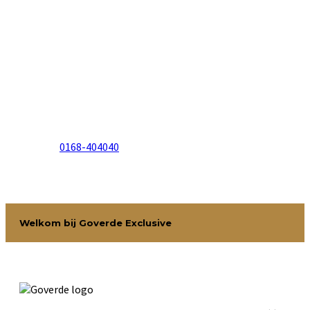
Ik ben Dennis, uw
Goverde Exclusive adviseur.
BEL mij:
0168-404040
. Ik ben dagelijks bereikbaar en geef
u persoonlijk advies. Samen met mijn collega Johan
regelen wij uw luxe voertuig dat voldoet aan al uw
wensen.
Welkom bij Goverde Exclusive