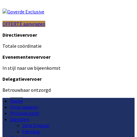
OFFERTE aanvragen
Directievervoer
Totale coördinatie
Evenementenvervoer
In stijl naar uw bijeenkomst
Delegatievervoer
Betrouwbaar ontzorgd
Home
Onze wagens
Prijsoverzicht
Diensten
Zero Emissie
Fietsbus